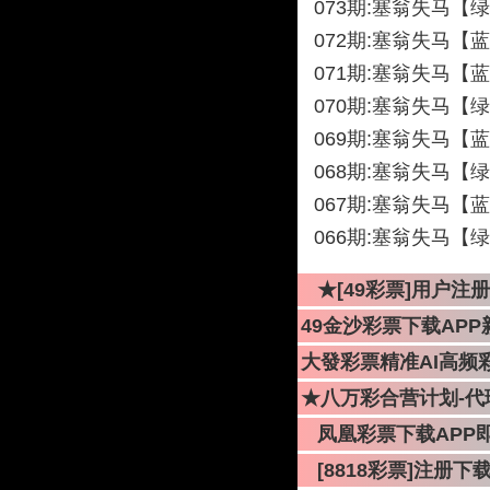
073期:塞翁失马【
072期:塞翁失马【
071期:塞翁失马【
070期:塞翁失马【
069期:塞翁失马【
068期:塞翁失马【
067期:塞翁失马【
066期:塞翁失马【
★[49彩票]用户注册
49金沙彩票下载APP
大發彩票精准AI高频彩
★八万彩合营计划-代
凤凰彩票下载APP即
[8818彩票]注册下