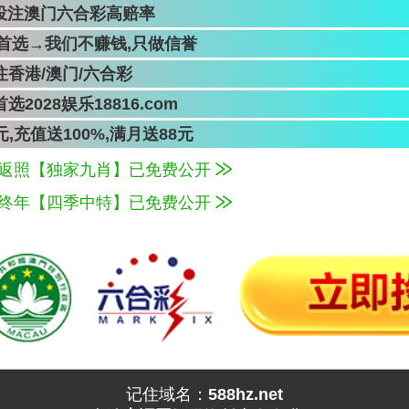
)投注澳门六合彩高赔率
户首选→我们不赚钱,只做信誉
香港/澳门/六合彩
028娱乐18816.com
,充值送100%,满月送88元
回光返照【独家九肖】已免费公开
夏末终年【四季中特】已免费公开
记住域名：
588hz.net