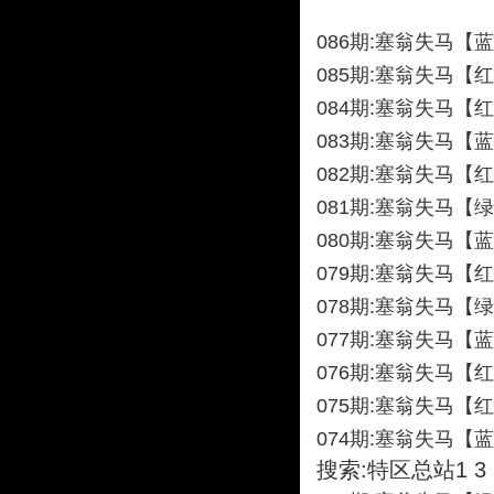
086期:塞翁失马【
085期:塞翁失马【
084期:塞翁失马【
083期:塞翁失马【
082期:塞翁失马【
081期:塞翁失马【
080期:塞翁失马【
079期:塞翁失马【
078期:塞翁失马【
077期:塞翁失马【
076期:塞翁失马【
075期:塞翁失马【
074期:塞翁失马【
搜索:特区总站1 3 