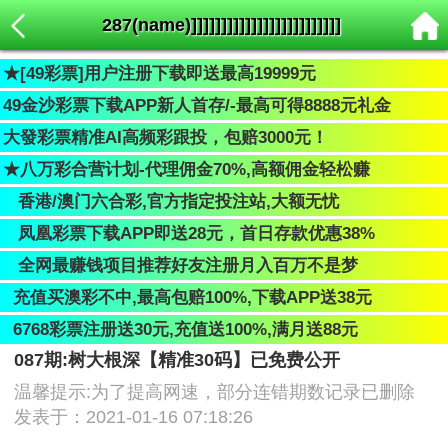
287(name)]]]]]]]]]]]]]]]]]]]]]]]]]
★[49彩票]用户注册下载即送最高19999元
49金沙彩票下载APP新人首存/-最高可得8888元礼金
大發彩票精准AI高频彩跟投，包赔3000元！
★八万彩合营计划-代理佣金70%,高额佣金轻松赚
香港/澳门六合彩,官方指定投注站,大额无忧
凤凰彩票下载APP即送28元，首日存款优惠38%
全网最赚钱项目推荐好友注册月入百万不是梦
充值买澳彩不中,最高包赔100%,下载APP送38元
6768彩票注册送30元,充值送100%,满月送88元
087期:树大根深【精准30码】已免费公开
温馨提示:为了提高网速，部分连错期数记录已删除
发表于：2021-01-16 07:18:26