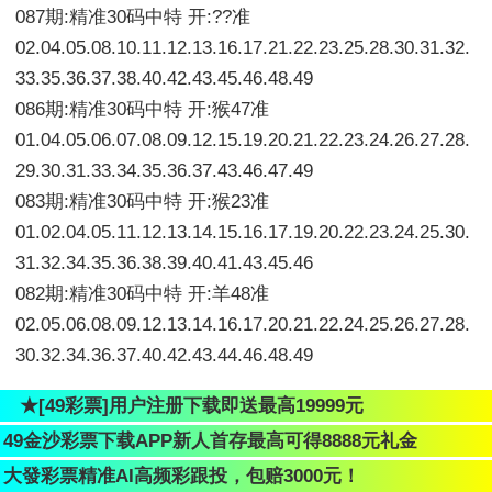
087期:精准30码中特 开:??准
02.04.05.08.10.11.12.13.16.17.21.22.23.25.28.30.31.32.
33.35.36.37.38.40.42.43.45.46.48.49
086期:精准30码中特 开:猴47准
01.04.05.06.07.08.09.12.15.19.20.21.22.23.24.26.27.28.
29.30.31.33.34.35.36.37.43.46.47.49
083期:精准30码中特 开:猴23准
01.02.04.05.11.12.13.14.15.16.17.19.20.22.23.24.25.30.
31.32.34.35.36.38.39.40.41.43.45.46
082期:精准30码中特 开:羊48准
02.05.06.08.09.12.13.14.16.17.20.21.22.24.25.26.27.28.
30.32.34.36.37.40.42.43.44.46.48.49
★[49彩票]用户注册下载即送最高19999元
49金沙彩票下载APP新人首存最高可得8888元礼金
大發彩票精准AI高频彩跟投，包赔3000元！