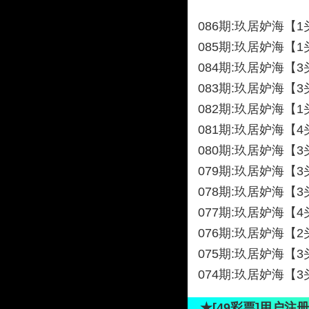
086期:玖居妒海【1
085期:玖居妒海【1
084期:玖居妒海【3
083期:玖居妒海【3
082期:玖居妒海【1
081期:玖居妒海【4
080期:玖居妒海【3
079期:玖居妒海【3
078期:玖居妒海【3
077期:玖居妒海【4
076期:玖居妒海【2
075期:玖居妒海【3
074期:玖居妒海【3
★[49彩票]用户注册