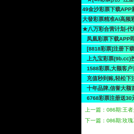
49金沙彩票下载APP
大發彩票精准AI高频彩
★八万彩合营计划-代
凤凰彩票下载APP即
[8818彩票]注册下
上九宝彩票(9b.cc
1588彩票,大额客
充值秒到账,轻松下注
十年品牌,信誉大额首选2
6768彩票注册送30元
上一篇：086期:
下一篇：086期: