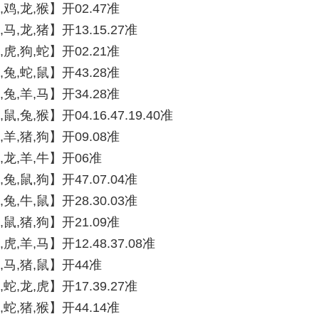
鸡,龙,猴】开02.47准
马,龙,猪】开13.15.27准
虎,狗,蛇】开02.21准
兔,蛇,鼠】开43.28准
兔,羊,马】开34.28准
,兔,猴】开04.16.47.19.40准
羊,猪,狗】开09.08准
,龙,羊,牛】开06准
兔,鼠,狗】开47.07.04准
兔,牛,鼠】开28.30.03准
鼠,猪,狗】开21.09准
,羊,马】开12.48.37.08准
,马,猪,鼠】开44准
蛇,龙,虎】开17.39.27准
蛇,猪,猴】开44.14准