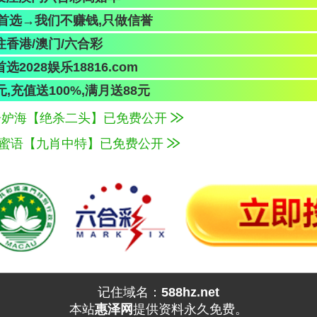
户首选→我们不赚钱,只做信誉
香港/澳门/六合彩
028娱乐18816.com
,充值送100%,满月送88元
玖居妒海【绝杀二头】已免费公开
甜私蜜语【九肖中特】已免费公开
记住域名：
588hz.net
本站
惠泽网
提供资料永久免费。