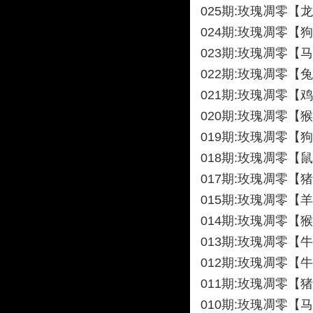
025期:玫瑰凋零【龙
024期:玫瑰凋零【狗,
023期:玫瑰凋零【马,鼠
022期:玫瑰凋零【兔,
021期:玫瑰凋零【鸡,
020期:玫瑰凋零【猴
019期:玫瑰凋零【狗,
018期:玫瑰凋零【鼠
017期:玫瑰凋零【猪,龙
015期:玫瑰凋零【羊,
014期:玫瑰凋零【猴,
013期:玫瑰凋零【牛
012期:玫瑰凋零【牛
011期:玫瑰凋零【猪,
010期:玫瑰凋零【马,