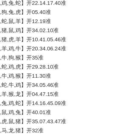
,兔,蛇】开22.14.17.40准
狗,兔,虎】开05.40准
蛇,鼠,羊】开12.19准
猪,鼠,鸡】开34.02.10准
,虎,羊】开10.41.05.46准
,鸡,牛】开20.34.06.24准
,牛,狗,猴】开35准
蛇,鸡,虎】开29.28.10准
牛,鸡,猴】开11.30准
蛇,牛,鸡】开34.05.46准
羊,猴,龙】开04.47.15准
,鸡,蛇】开14.16.45.09准
鼠,鸡,兔】开40.01准
,鼠,猪】开35.07.43.47准
,马,龙,猪】开32准