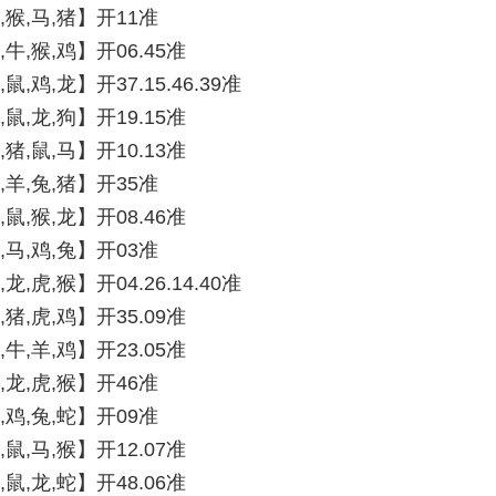
,猴,马,猪】开11准
牛,猴,鸡】开06.45准
,鸡,龙】开37.15.46.39准
鼠,龙,狗】开19.15准
猪,鼠,马】开10.13准
,羊,兔,猪】开35准
鼠,猴,龙】开08.46准
,马,鸡,兔】开03准
,虎,猴】开04.26.14.40准
猪,虎,鸡】开35.09准
牛,羊,鸡】开23.05准
,龙,虎,猴】开46准
,鸡,兔,蛇】开09准
鼠,马,猴】开12.07准
鼠,龙,蛇】开48.06准