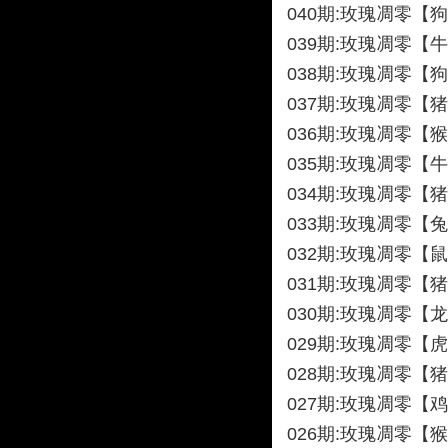
040期:玫瑰凋零【狗
039期:玫瑰凋零【牛
038期:玫瑰凋零【狗,
037期:玫瑰凋零【猪,
036期:玫瑰凋零【猴,
035期:玫瑰凋零【牛,
034期:玫瑰凋零【猪
033期:玫瑰凋零【兔,
032期:玫瑰凋零【鼠,
031期:玫瑰凋零【猪,
030期:玫瑰凋零【龙,
029期:玫瑰凋零【虎
028期:玫瑰凋零【猪,蛇
027期:玫瑰凋零【鸡,狗
026期:玫瑰凋零【猴,