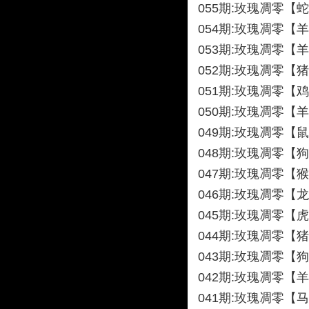
055期:玫瑰凋零【蛇,
054期:玫瑰凋零【羊,
053期:玫瑰凋零【羊,
052期:玫瑰凋零【猪,
051期:玫瑰凋零【鸡,
050期:玫瑰凋零【羊,鼠
049期:玫瑰凋零【鼠,
048期:玫瑰凋零【狗
047期:玫瑰凋零【猴,
046期:玫瑰凋零【龙,
045期:玫瑰凋零【虎,
044期:玫瑰凋零【猪,虎
043期:玫瑰凋零【狗
042期:玫瑰凋零【羊,
041期:玫瑰凋零【马,