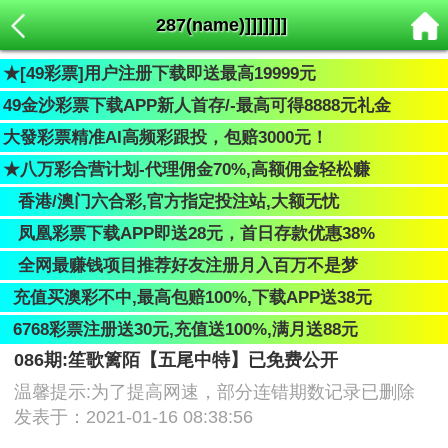
287(name)]]]]]]]
★[49彩票]用户注册下载即送最高19999元
49金沙彩票下载APP新人首存/-最高可得8888元礼金
大發彩票精准AI高频彩跟投，包赔3000元！
★八万彩合营计划-代理佣金70%,高额佣金轻松赚
香港/澳门六合彩,官方指定投注站,大额无忧
凤凰彩票下载APP即送28元，首日存款优惠38%
全网最赚钱项目推荐好友注册月入百万不是梦
充值买澳彩不中,最高包赔100%,下载APP送38元
6768彩票注册送30元,充值送100%,满月送88元
086期:笙歌篱陌【五尾中特】已免费公开
温馨提示:为了提高网速，部分连错期数记录已删除
发表于：2021-01-16 08:38:56