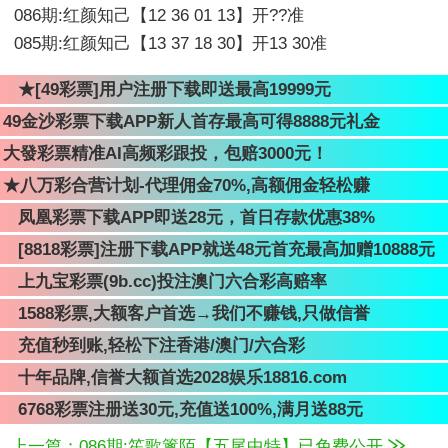
086期:红颜知己【12 36 01 13】开??准
085期:红颜知己【13 37 18 30】开13 30准
★[49彩票]用户注册下载即送最高19999元
49金沙彩票下载APP新人首存最高可得8888元礼金
大發彩票精准AI高频彩跟投，包赔3000元！
★八万彩合营计划-代理佣金70%,高额佣金轻松赚
凤凰彩票下载APP即送28元，首日存款优惠38%
[8818彩票]注册下载APP就送48元首充最高加赠10888元
上九宝彩票(9b.cc)投注澳门六合彩高赔率
1588彩票,大额客户首选→我们不赚钱,只做信誉
充值秒到账,轻松下注香港/澳门/六合彩
十年品牌,信誉大额首选2028娱乐18816.com
6768彩票注册送30元,充值送100%,满月送88元
上一篇：086期:笙歌篱陌【五尾中特】已免费公开