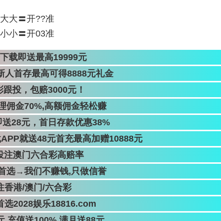
大大
〓开??准
小小
〓开03准
下载即送最高19999元
新人首存最高可得8888元礼金
跟投，包赔3000元！
理佣金70%,高额佣金轻松赚
送28元，首日存款优惠38%
载APP就送48元首充最高加赠10888元
)投注澳门六合彩高赔率
户首选→我们不赚钱,只做信誉
香港/澳门/六合彩
028娱乐18816.com
,充值送100%,满月送88元