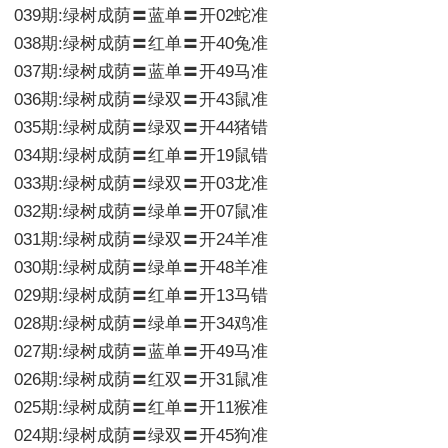
039期:绿树成荫〓
蓝单
〓开02蛇准
038期:绿树成荫〓
红单
〓开40兔准
037期:绿树成荫〓
蓝单
〓开49马准
036期:绿树成荫〓
绿双
〓开43鼠准
035期:绿树成荫〓
绿双
〓开44猪错
034期:绿树成荫〓
红单
〓开19鼠错
033期:绿树成荫〓
绿双
〓开03龙准
032期:绿树成荫〓
绿单
〓开07鼠准
031期:绿树成荫〓
绿双
〓开24羊准
030期:绿树成荫〓
绿单
〓开48羊准
029期:绿树成荫〓
红单
〓开13马错
028期:绿树成荫〓
绿单
〓开34鸡准
027期:绿树成荫〓
蓝单
〓开49马准
026期:绿树成荫〓
红双
〓开31鼠准
025期:绿树成荫〓
红单
〓开11猴准
024期:绿树成荫〓
绿双
〓开45狗准