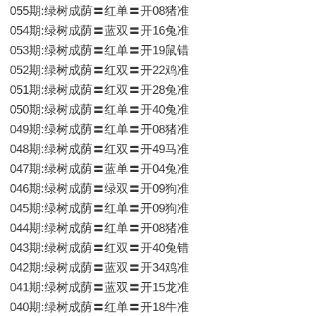
055期:绿树成荫〓
红单
〓开08猪准
054期:绿树成荫〓
蓝双
〓开16兔准
053期:绿树成荫〓
红单
〓开19鼠错
052期:绿树成荫〓
红双
〓开22鸡准
051期:绿树成荫〓
红双
〓开28兔准
050期:绿树成荫〓
红单
〓开40兔准
049期:绿树成荫〓
红单
〓开08猪准
048期:绿树成荫〓
红双
〓开49马准
047期:绿树成荫〓
蓝单
〓开04兔准
046期:绿树成荫〓
绿双
〓开09狗准
045期:绿树成荫〓
红单
〓开09狗准
044期:绿树成荫〓
红单
〓开08猪准
043期:绿树成荫〓
红双
〓开40兔错
042期:绿树成荫〓
蓝双
〓开34鸡准
041期:绿树成荫〓
蓝双
〓开15龙准
040期:绿树成荫〓
红单
〓开18牛准