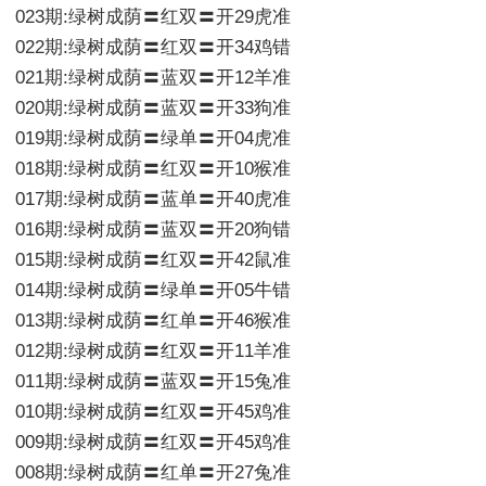
023期:绿树成荫〓
红双
〓开29虎准
022期:绿树成荫〓
红双
〓开34鸡错
021期:绿树成荫〓
蓝双
〓开12羊准
020期:绿树成荫〓
蓝双
〓开33狗准
019期:绿树成荫〓
绿单
〓开04虎准
018期:绿树成荫〓
红双
〓开10猴准
017期:绿树成荫〓
蓝单
〓开40虎准
016期:绿树成荫〓
蓝双
〓开20狗错
015期:绿树成荫〓
红双
〓开42鼠准
014期:绿树成荫〓
绿单
〓开05牛错
013期:绿树成荫〓
红单
〓开46猴准
012期:绿树成荫〓
红双
〓开11羊准
011期:绿树成荫〓
蓝双
〓开15兔准
010期:绿树成荫〓
红双
〓开45鸡准
009期:绿树成荫〓
红双
〓开45鸡准
008期:绿树成荫〓
红单
〓开27兔准