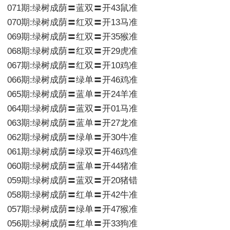
071期:绿树成荫〓
蓝双
〓开43鼠准
070期:绿树成荫〓
红双
〓开13马准
069期:绿树成荫〓
红双
〓开35猴准
068期:绿树成荫〓
红双
〓开29虎准
067期:绿树成荫〓
红双
〓开10鸡准
066期:绿树成荫〓
绿单
〓开46鸡准
065期:绿树成荫〓
蓝单
〓开24羊准
064期:绿树成荫〓
蓝双
〓开01马准
063期:绿树成荫〓
蓝单
〓开27龙准
062期:绿树成荫〓
绿单
〓开30牛准
061期:绿树成荫〓
绿双
〓开46鸡准
060期:绿树成荫〓
蓝单
〓开44猪准
059期:绿树成荫〓
蓝双
〓开20猪错
058期:绿树成荫〓
红单
〓开42牛准
057期:绿树成荫〓
绿单
〓开47猴准
056期:绿树成荫〓
红单
〓开33狗准