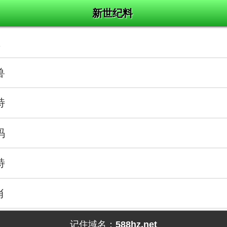
新世纪料
王
兽
特
码
特
肖
记住域名：
588hz.net