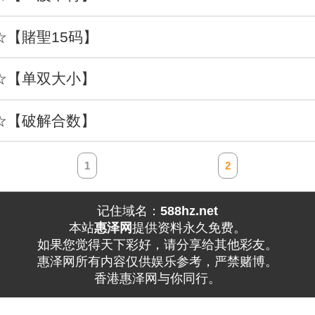
☆【賭聖15码】
经☆【单双大小】
经☆【破解合数】
1
2
记住域名：
588hz.net
本站
惠泽网
提供资料永久免费。
如果您觉得天下彩好，请分享给其他彩友。
惠泽网所有内容仅供娱乐参考，严禁赌博。
香港惠泽网与你同行。