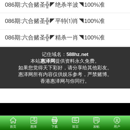
086期:六合赌圣╬◤绝杀半波◥100%准
086期:六合赌圣╬◤平特⑴肖◥100%准
086期:六合赌圣╬◤精杀一肖◥100%准
记住域名：
588hz.net
本站
惠泽网
提供资料永久免费。
如果您觉得天下彩好，请分享给其他彩友。
惠泽网所有内容仅供娱乐参考，严禁赌博。
香港惠泽网与你同行。
首页
图库
下载
留言
发帖
用户