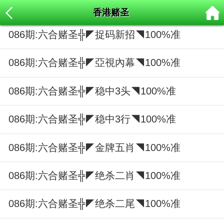
香港赌圣
086期:六合赌圣╬◤捉码新招◥100%准
086期:六合赌圣╬◤亞視內幕◥100%准
086期:六合赌圣╬◤稳中3头◥100%准
086期:六合赌圣╬◤稳中3行◥100%准
086期:六合赌圣╬◤金牌五肖◥100%准
086期:六合赌圣╬◤绝杀二肖◥100%准
086期:六合赌圣╬◤绝杀二尾◥100%准