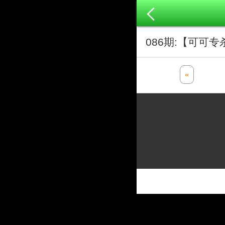
086期:【可可
«