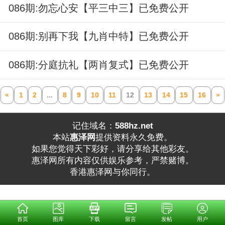
086期:勿忘心安【平三中三】已免费公开
086期:别再下我【九肖中特】已免费公开
086期:分庭抗礼【两肖复式】已免费公开
«
1
2
...
8
9
10
11
12
13
14
15
16
»
记住域名：
588hz.net
本站
惠泽网
提供资料永久免费。
如果您觉得天下彩好，请分享给其他彩友。
惠泽网所有内容仅供娱乐参考，严禁赌博。
香港惠泽网与你同行。
首页
图库
下载
留言
发帖
用户