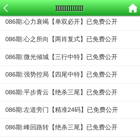
]]]]]]]]]]]]]]]
086期:心力衰竭【单双必开】已免费公开
086期:心之所向【两肖复式】已免费公开
086期:微光倾城【三行中特】已免费公开
086期:强势控局【四尾中特】已免费公开
086期:平步青云【绝杀三尾】已免费公开
086期:左道旁门【精准24码】已免费公开
086期:峰回路转【绝杀三尾】已免费公开