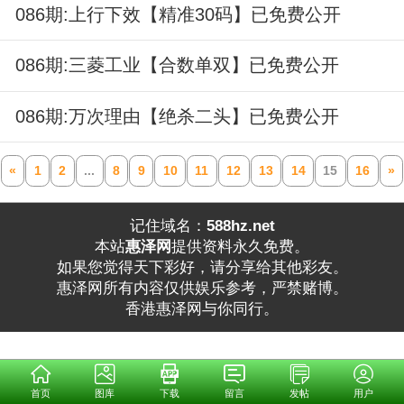
086期:上行下效【精准30码】已免费公开
086期:三菱工业【合数单双】已免费公开
086期:万次理由【绝杀二头】已免费公开
«
1
2
...
8
9
10
11
12
13
14
15
16
»
记住域名：
588hz.net
本站
惠泽网
提供资料永久免费。
如果您觉得天下彩好，请分享给其他彩友。
惠泽网所有内容仅供娱乐参考，严禁赌博。
香港惠泽网与你同行。
首页
图库
下载
留言
发帖
用户