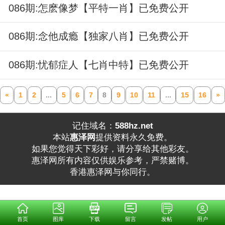
086期:怎麽像梦【平特一肖】已免费公开
086期:念他成瘾【独家八肖】已免费公开
086期:忧郁症人【七肖中特】已免费公开
«
1
2
...
5
6
7
8
9
10
11
...
15
16
»
记住域名：
588hz.net
本站
惠泽网
提供资料永久免费。
如果您觉得天下彩好，请分享给其他彩友。
惠泽网所有内容仅供娱乐参考，严禁赌博。
香港惠泽网与你同行。
首页
图库
下载
留言
发帖
用户