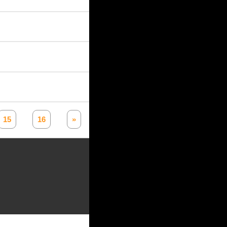
15
16
»