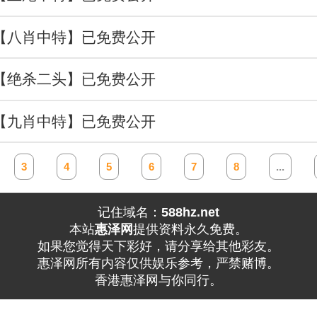
开【八肖中特】已免费公开
独【绝杀二头】已免费公开
音【九肖中特】已免费公开
3
4
5
6
7
8
...
记住域名：
588hz.net
本站
惠泽网
提供资料永久免费。
如果您觉得天下彩好，请分享给其他彩友。
惠泽网所有内容仅供娱乐参考，严禁赌博。
香港惠泽网与你同行。