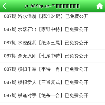
ç‹¬å®¶èµ„æ–™]]]]]]]]]]]]]]]]]
087期:洛水渔翁【精准24码】已免费公开
087期:水落石出【家野中特】已免费公开
087期:水浇醒我【绝杀三尾】已免费公开
087期:毫无原则【七尾中特】已免费公开
087期:横扫千军【平特一肖】已免费公开
087期:模拟爱人【三肖复式】已免费公开
087期:棋逢对手【绝杀一合】已免费公开