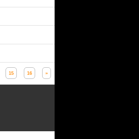
15
16
»