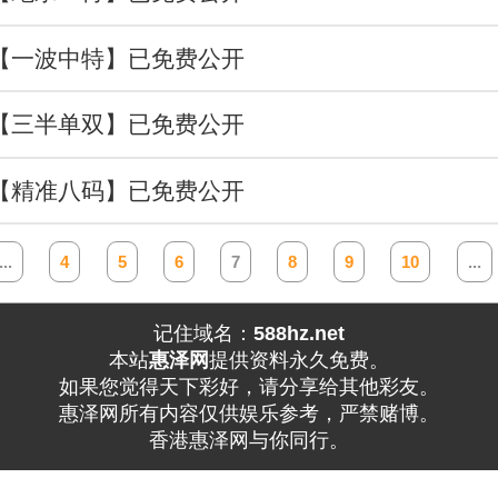
后【一波中特】已免费公开
校【三半单双】已免费公开
素【精准八码】已免费公开
...
4
5
6
7
8
9
10
...
记住域名：
588hz.net
本站
惠泽网
提供资料永久免费。
如果您觉得天下彩好，请分享给其他彩友。
惠泽网所有内容仅供娱乐参考，严禁赌博。
香港惠泽网与你同行。