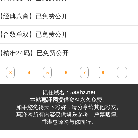
界【经典八肖】已免费公开
出【合数单双】已免费公开
你【精准24码】已免费公开
3
4
5
6
7
8
...
记住域名：
588hz.net
本站
惠泽网
提供资料永久免费。
如果您觉得天下彩好，请分享给其他彩友。
惠泽网所有内容仅供娱乐参考，严禁赌博。
香港惠泽网与你同行。