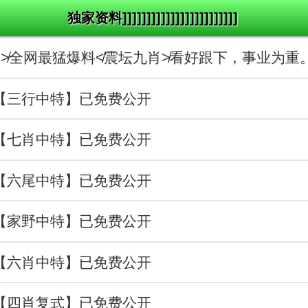
独家资料]]]]]]]]]]]]]]]]]]]]]]]]
世界≯全网最猛爆料≮震坛九肖≯看好跟下，事业为重。
母【三行中特】已免费公开
心【七肖中特】已免费公开
舍【六尾中特】已免费公开
连【家野中特】已免费公开
旁【六肖中特】已免费公开
念【四肖复式】已免费公开