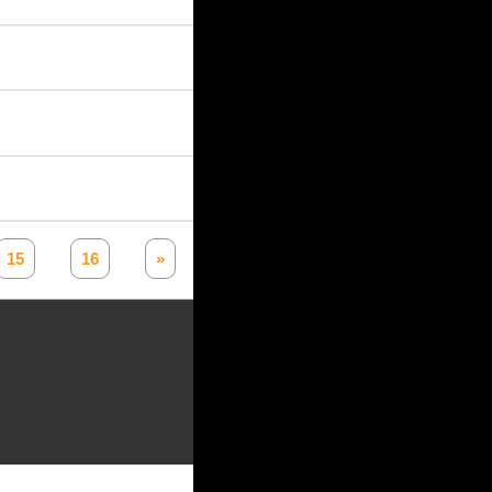
15
16
»