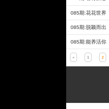
085期:花花世
085期:脱颖而
085期:能养活
«
1
2