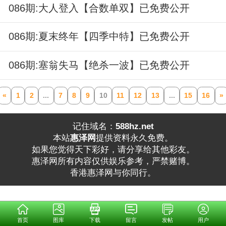
086期:大人登入【合数单双】已免费公开
086期:夏末终年【四季中特】已免费公开
086期:塞翁失马【绝杀一波】已免费公开
«
1
2
...
7
8
9
10
11
12
13
...
15
16
»
记住域名：
588hz.net
本站
惠泽网
提供资料永久免费。
如果您觉得天下彩好，请分享给其他彩友。
惠泽网所有内容仅供娱乐参考，严禁赌博。
香港惠泽网与你同行。
首页
图库
下载
留言
发帖
用户