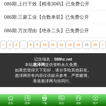
086期:上行下效【精准30码】已免费公开
086期:三菱工业【合数单双】已免费公开
086期:万次理由【绝杀二头】已免费公开
«
1
2
...
8
9
10
11
12
13
14
15
16
»
记住域名：
588hz.net
本站
惠泽网
提供资料永久免费。
如果您觉得天下彩好，请分享给其他彩友。
惠泽网所有内容仅供娱乐参考，严禁赌博。
香港惠泽网与你同行。
首页
图库
下载
留言
发帖
用户