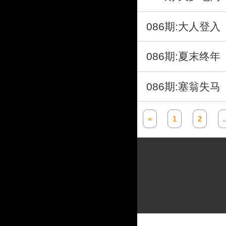
086期:大人登
086期:夏末终
086期:塞翁失
«
1
2
.