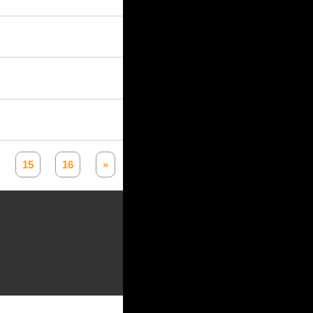
15
16
»