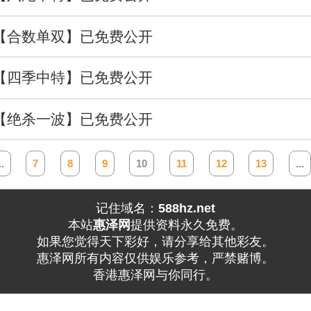
入【合数单双】已免费公开
年【四季中特】已免费公开
马【绝杀一波】已免费公开
..
7
8
9
10
11
12
13
...
记住域名：
588hz.net
本站
惠泽网
提供资料永久免费。
如果您觉得天下彩好，请分享给其他彩友。
惠泽网所有内容仅供娱乐参考，严禁赌博。
香港惠泽网与你同行。