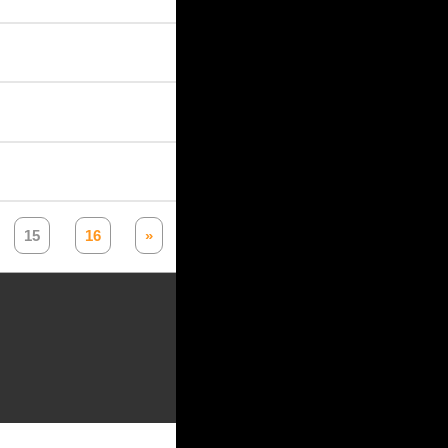
15
16
»