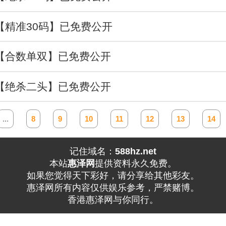
效【精准30码】已免费公开
业【合数单双】已免费公开
由【绝杀二头】已免费公开
...
8
9
10
11
12
13
14
记住域名：
588hz.net
本站
惠泽网
提供资料永久免费。
如果您觉得天下彩好，请分享给其他彩友。
惠泽网所有内容仅供娱乐参考，严禁赌博。
香港惠泽网与你同行。