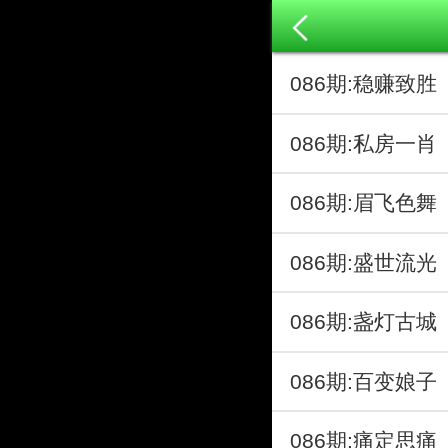
086期:稳赚致
086期:私房一
086期:眉飞色
086期:盛世流
086期:盏灯古
086期:百变娘
086期:痛定思