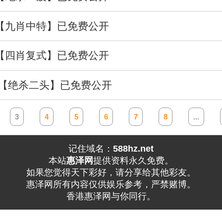
语【九肖中特】已免费公开
零【四肖复式】已免费公开
妒海【绝杀二头】已免费公开
3
4
5
6
7
8
...
记住域名：
588hz.net
本站
惠泽网
提供资料永久免费。
如果您觉得天下彩好，请分享给其他彩友。
惠泽网所有内容仅供娱乐参考，严禁赌博。
香港惠泽网与你同行。