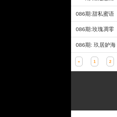
086期:甜私蜜
086期:玫瑰凋
086期: 玖居
«
1
2