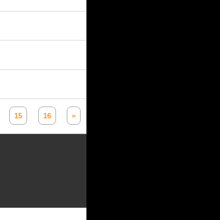
15
16
»