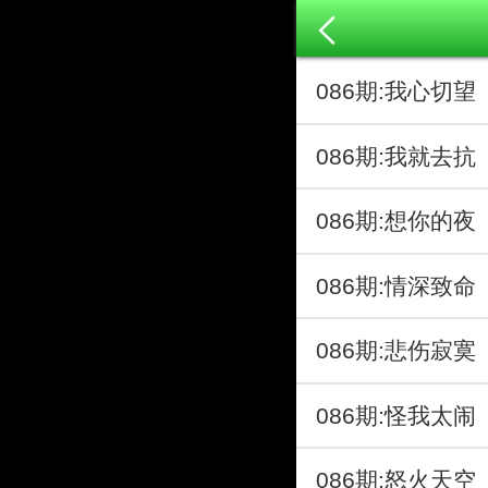
086期:我心切
086期:我就去
086期:想你的
086期:情深致
086期:悲伤寂
086期:怪我太
086期:怒火天