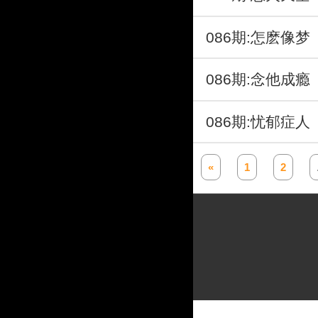
086期:怎麽像
086期:念他成
086期:忧郁症
«
1
2