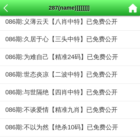
287(name)]]]]]]]
086期:义薄云天【八肖中特】已免费公开
086期:久居于心【三头中特】已免费公开
086期:为难自己【精准24码】已免费公开
086期:世态炎凉【二波中特】已免费公开
086期:与世隔绝【四肖中特】已免费公开
086期:不谈爱情【精准九肖】已免费公开
086期:不以为然【绝杀10码】已免费公开