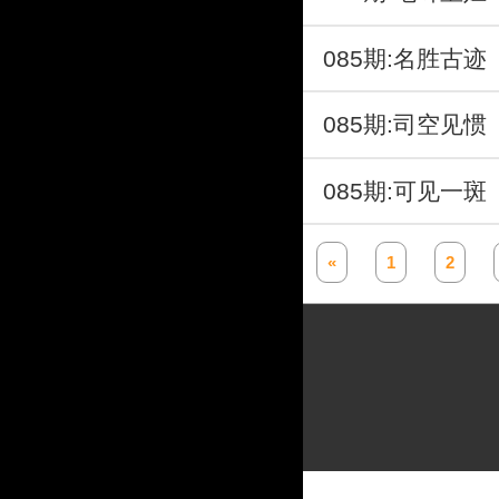
085期:名胜古
085期:司空见
085期:可见一
«
1
2