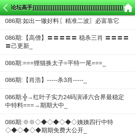
论坛高手]]]]]]]]]]]]]]]]]]]]]]]]]]]]]]]]]]]]]]]]]]]]]]]]]]
086期:如出一辙好料〖精准二波〗必富靠它
086期:【高僧】〓〓〓〓〓 稳杀三肖 〓〓〓〓
〓己更新_
086期:===狸猫换太子=平特一尾===_
086期:【肖浩】-----杀3肖-----_
086期:╬→红叶子实力24码演译六合界最稳定
中特料===→期期大中_
086期:※※◇◆◇◆◇◆◇姨姨四行中特
◇◆◇◆◇◆期期免费大公开_