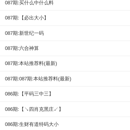
087期:买什么中什么料
087期:【必出大小】
087期:新世纪一码
087期:六合神算
087期:本站推荐料(最新)
087期:087期:本站推荐料(最新)
086期:【平码三中三】
086期:【↘四肖克黑庄↙】
086期:生财有道特码大小