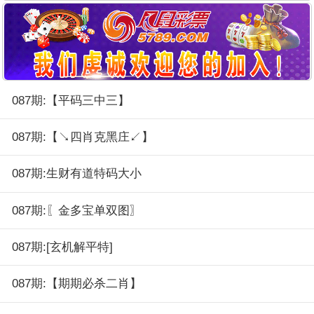
087期:【平码三中三】
087期:【↘四肖克黑庄↙】
087期:生财有道特码大小
087期:〖金多宝单双图〗
087期:[玄机解平特]
087期:【期期必杀二肖】