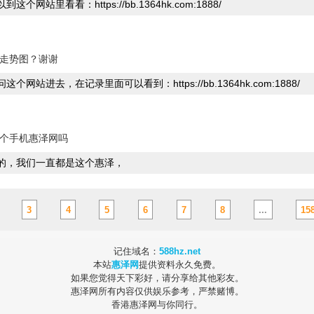
到这个网站里看看：https://bb.1364hk.com:1888/
走势图？谢谢
问这个网站进去，在记录里面可以看到：https://bb.1364hk.com:1888/
个手机惠泽网吗
的，我们一直都是这个惠泽，
3
4
5
6
7
8
...
15
记住域名：
588hz.net
本站
惠泽网
提供资料永久免费。
如果您觉得天下彩好，请分享给其他彩友。
惠泽网所有内容仅供娱乐参考，严禁赌博。
香港惠泽网与你同行。