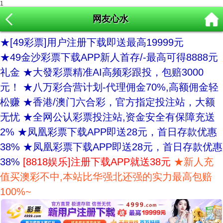
1
网友心水
★[49彩票]用户注册下载即送最高19999元
★49金沙彩票下载APP新人首存/-最高可得8888元
礼金
★大發彩票精准AI高频彩跟投，包赔3000
元！
★八万彩合营计划-代理佣金70%,高额佣金轻
松赚
★香港/澳门六合彩，官方指定投注站，大额
无忧
★全网公认彩票投注站,资金安全有保障充送
2%
★凤凰彩票下载APP即送28元，首日存款优惠
38%
★凤凰彩票下载APP即送28元，首日存款优惠
38%
[8818娱乐]注册下载APP就送38元
★新人充
值买澳彩不中,本站比华强北还强的实力最高包赔
100%~